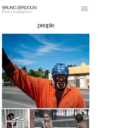
BRUNO ZERDOUN
P H O T O G R A P H Y
people